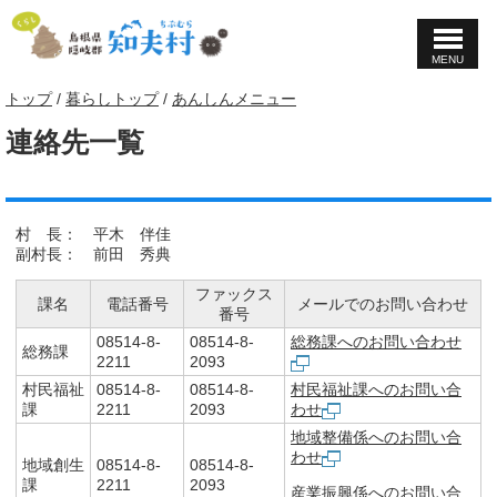
MENU
このページの本文へ
現
トップ
/
暮らしトップ
/
あんしんメニュー
在
連絡先一覧
の
位
置：
村 長： 平木 伴佳
副村長： 前田 秀典
ファックス
課名
電話番号
メールでのお問い合わせ
番号
08514-8-
08514-8-
総務課へのお問い合わせ
総務課
2211
2093
村民福祉
08514-8-
08514-8-
村民福祉課へのお問い合
課
2211
2093
わせ
地域整備係へのお問い合
わせ
地域創生
08514-8-
08514-8-
課
2211
2093
産業振興係へのお問い合