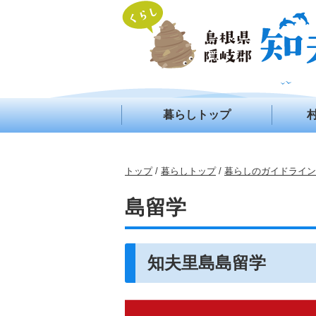
このページの本文へ
暮らしトップ
現
トップ
/
暮らしトップ
/
暮らしのガイドライン
在
の
島留学
位
置：
知夫里島島留学