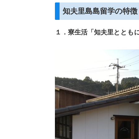
知夫里島島留学の特徴
１．寮生活「知夫里ととも