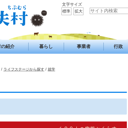
文字サイズ
標準
拡大
村の紹介
暮らし
事業者
行政
/
ライフステージから探す
/
就学