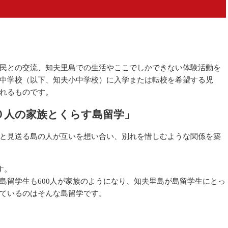
民との交流、知夫里島での生活やここでしかできない体験活動を
中学校（以下、知夫小中学校）に入学または転校を希望する児
れるものです。
０人の家族とくらす島留学」
と見送る島の人が互いを想い合い、別れを惜しむような関係を築
す。
島留学生も
600
人が家族のようになり、知夫里島が島留学生にとっ
ているのはそんな島留学です。