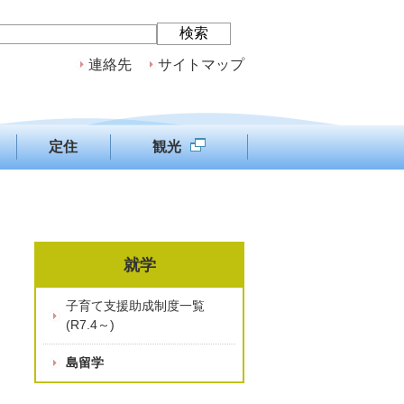
連絡先
サイトマップ
定住
観光
就学
子育て支援助成制度一覧
(R7.4～)
島留学