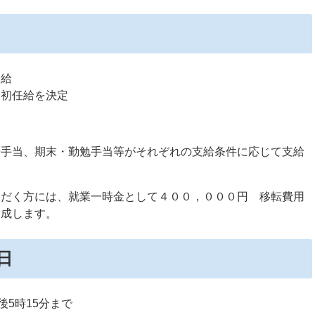
支給
り初任給を決定
居手当、期末・勤勉手当等がそれぞれの支給条件に応じて支給
ただく方には、就業一時金として４００，０００円 移転費用
助成します。
日
後5時15分まで