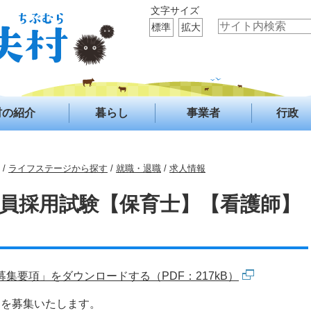
文字サイズ
標準
拡大
村の紹介
暮らし
事業者
行政
/
ライフステージから探す
/
就職・退職
/
求人情報
職員採用試験【保育士】【看護師】
集要項」をダウンロードする（PDF：217kB）
）を募集いたします。