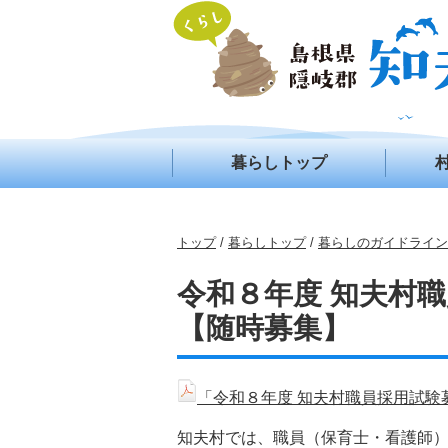
このページの本文へ
暮らしトップ
現
トップ
/
暮らしトップ
/
暮らしのガイドライン
在
の
令和８年度 知夫村
位
置：
【随時募集】
「令和８年度 知夫村職員採用試験募
知夫村では、職員（保育士・看護師