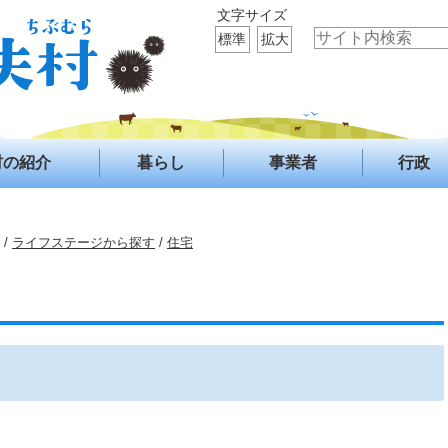
文字サイズ
標準
拡大
村の紹介
暮らし
事業者
行政
/
ライフステージから探す
/
住宅