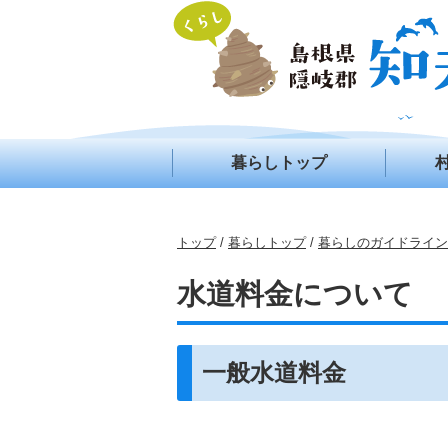
このページの本文へ
暮らしトップ
現
トップ
/
暮らしトップ
/
暮らしのガイドライン
在
の
水道料金について
位
置：
一般水道料金