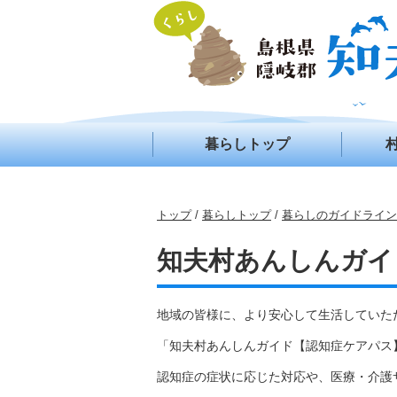
このページの本文へ
暮らしトップ
現
トップ
/
暮らしトップ
/
暮らしのガイドライン
在
の
知夫村あんしんガイ
位
置：
地域の皆様に、より安心して生活していた
「知夫村あんしんガイド【認知症ケアパス
認知症の症状に応じた対応や、医療・介護