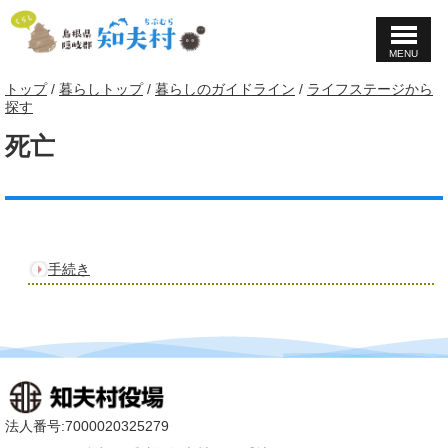
MENU
このページの本文へ
現
トップ
/
暮らしトップ
/
暮らしのガイドライン
/
ライフステージから
在
探す
の
死亡
位
置：
手続き
法人番号:7000020325279