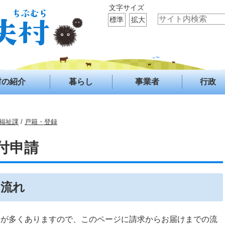
文字サイズ
標準
拡大
村の紹介
暮らし
事業者
行政
福祉課
/
戸籍・登録
付申請
の流れ
せが多くありますので、このページに請求からお届けまでの流