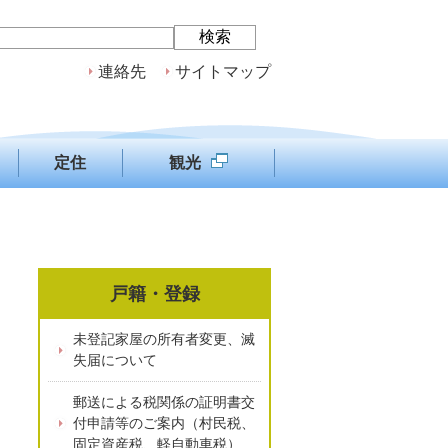
連絡先
サイトマップ
定住
観光
戸籍・登録
未登記家屋の所有者変更、滅
失届について
郵送による税関係の証明書交
付申請等のご案内（村民税、
固定資産税、軽自動車税）