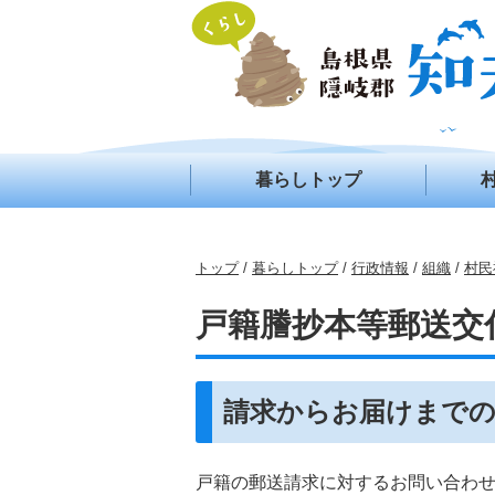
このページの本文へ
暮らしトップ
現
トップ
/
暮らしトップ
/
行政情報
/
組織
/
村民
在
の
戸籍謄抄本等郵送交
位
置：
請求からお届けまで
戸籍の郵送請求に対するお問い合わ