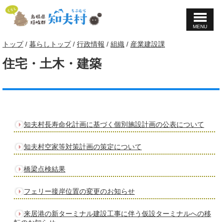
MENU
このページの本文へ
現
トップ
/
暮らしトップ
/
行政情報
/
組織
/
産業建設課
在
住宅・土木・建築
の
位
置：
知夫村長寿命化計画に基づく個別施設計画の公表について
知夫村空家等対策計画の策定について
橋梁点検結果
フェリー接岸位置の変更のお知らせ
来居港の新ターミナル建設工事に伴う仮設ターミナルへの移