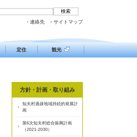
連絡先
サイトマップ
定住
観光
方針・計画・取り組み
知夫村過疎地域持続的発展計
画
第6次知夫村総合振興計画
（2021-2030）