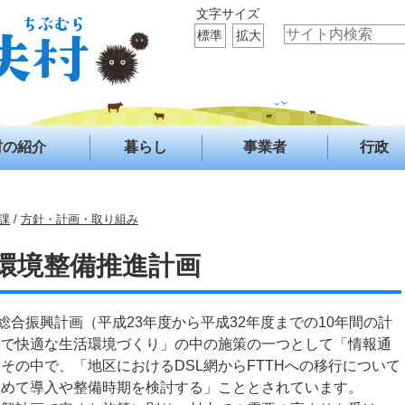
文字サイズ
標準
拡大
村の紹介
暮らし
事業者
行政
課
/
方針・計画・取り組み
環境整備推進計画
総合振興計画（平成23年度から平成32年度までの10年間の計
全で快適な生活環境づくり」の中の施策の一つとして「情報通
その中で、「地区におけるDSL網からFTTHへの移行について
極めて導入や整備時期を検討する」こととされています。