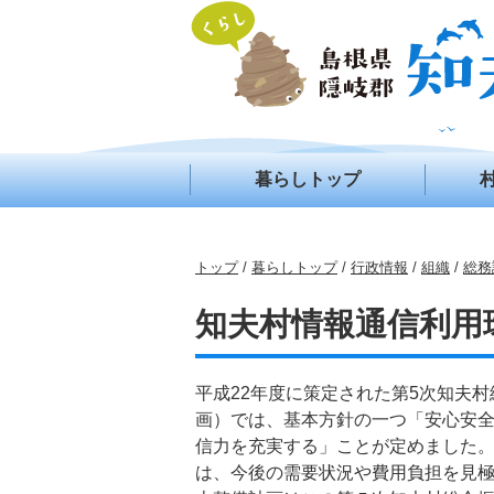
このページの本文へ
暮らしトップ
現
トップ
/
暮らしトップ
/
行政情報
/
組織
/
総務
在
の
知夫村情報通信利用
位
置：
平成22年度に策定された第5次知夫村
画）では、基本方針の一つ「安心安
信力を充実する」ことが定めました。
は、今後の需要状況や費用負担を見