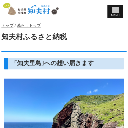
MENU
このページの本文へ
現
トップ
/
暮らしトップ
在
知夫村ふるさと納税
の
位
置：
「知夫里島｣への想い届きます