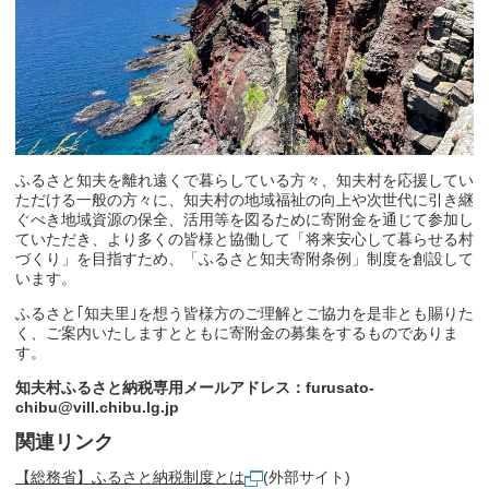
ふるさと知夫を離れ遠くで暮らしている方々、知夫村を応援してい
ただける一般の方々に、知夫村の地域福祉の向上や次世代に引き継
ぐべき地域資源の保全、活用等を図るために寄附金を通じて参加し
ていただき、より多くの皆様と協働して「将来安心して暮らせる村
づくり」を目指すため、「ふるさと知夫寄附条例」制度を創設して
います。
ふるさと｢知夫里｣を想う皆様方のご理解とご協力を是非とも賜りた
く、ご案内いたしますとともに寄附金の募集をするものでありま
す。
知夫村ふるさと納税専用メールアドレス：
furusato-
chibu@vill.chibu.lg.jp
関連リンク
【総務省】ふるさと納税制度とは
(外部サイト)