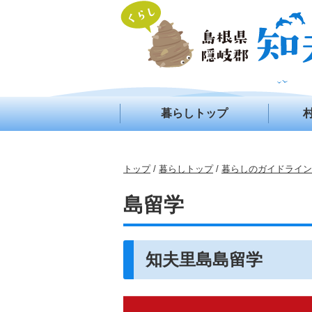
このページの本文へ
暮らしトップ
現
トップ
/
暮らしトップ
/
暮らしのガイドライン
在
の
島留学
位
置：
知夫里島島留学