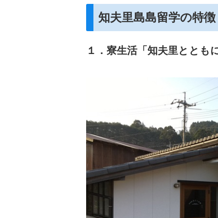
知夫里島島留学の特徴
１．寮生活「知夫里ととも