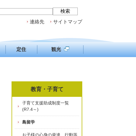
連絡先
サイトマップ
定住
観光
教育・子育て
子育て支援助成制度一覧
(R7.4～)
島留学
お子様の心身の発達、行動等