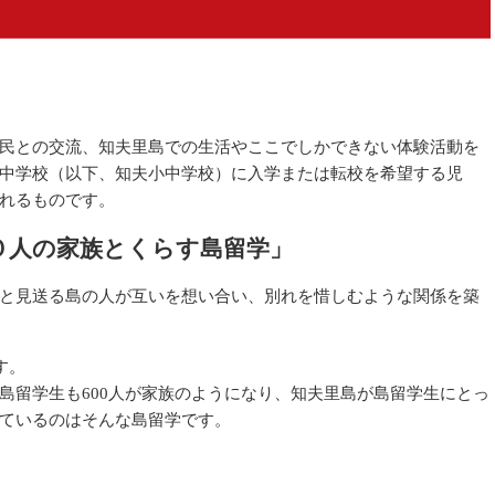
民との交流、知夫里島での生活やここでしかできない体験活動を
中学校（以下、知夫小中学校）に入学または転校を希望する児
れるものです。
０人の家族とくらす島留学」
と見送る島の人が互いを想い合い、別れを惜しむような関係を築
す。
島留学生も
600
人が家族のようになり、知夫里島が島留学生にとっ
ているのはそんな島留学です。