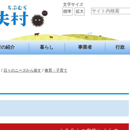
文字サイズ
標準
拡大
村の紹介
暮らし
事業者
行政
/
日々のニーズから探す
/
教育・子育て