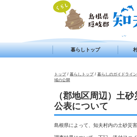
このページの本文へ
暮らしトップ
現
トップ
/
暮らしトップ
/
暮らしのガイドライン
在
域の公開
の
位
（郡地区周辺）土砂
置：
公表について
島根県によって、知夫村内の土砂災