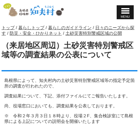
MENU
このページの本文へ
現
トップ
/
暮らしトップ
/
暮らしのガイドライン
/
日々のニーズから探
在
す
/
防災・安全・ひかりネット
/
土砂災害特別警戒区域の公開
の
（来居地区周辺）土砂災害特別警戒区
位
置：
域等の調査結果の公表について
島根県によって、知夫村内の土砂災害特別警戒区域等の指定予定箇
所の調査が行われたので、
調査結果について、下記、添付ファイルにてご報告いたします。
尚、役場窓口においても、調査結果を公表しております。
※ 令和２年３月３日１８時より、役場２F、集合検診室にて島根
県による上記についての説明会を開催いたします