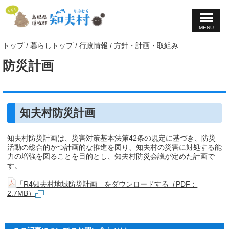
MENU
このページの本文へ
現
トップ
/
暮らしトップ
/
行政情報
/
方針・計画・取組み
在
防災計画
の
位
置：
知夫村防災計画
知夫村防災計画は、災害対策基本法第42条の規定に基づき、防災
活動の総合的かつ計画的な推進を図り、知夫村の災害に対処する能
力の増強を図ることを目的とし、知夫村防災会議が定めた計画で
す。
「R4知夫村地域防災計画」をダウンロードする（PDF：
2.7MB）