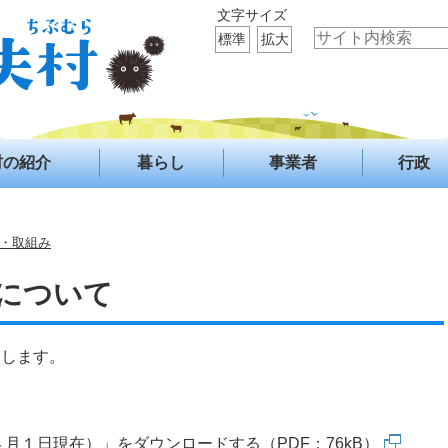
文字サイズ
標準
拡大
村の紹介
暮らし
事業者
行政
・取組み
について
たします。
月１日現在）」をダウンロードする（PDF：76kB）