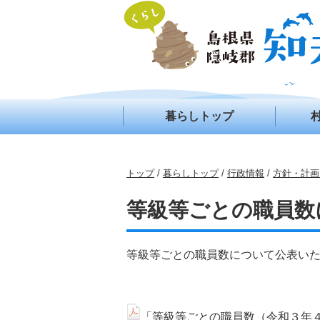
このページの本文へ
暮らしトップ
現
トップ
/
暮らしトップ
/
行政情報
/
方針・計画
在
の
等級等ごとの職員数
位
置：
等級等ごとの職員数について公表い
「等級等ごとの職員数（令和３年４