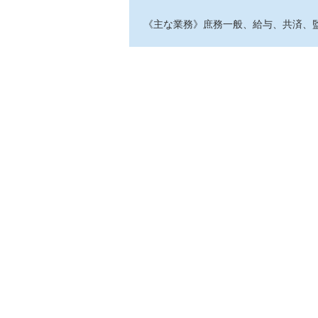
《主な業務》庶務一般、給与、共済、