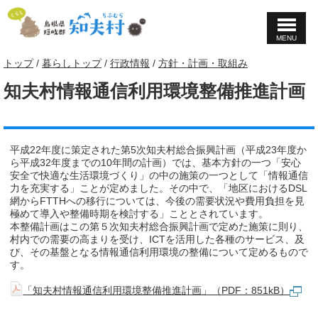
MENU
このページの本文へ
現
トップ
/
暮らしトップ
/
行政情報
/
方針・計画・取組み
在
知夫村情報通信利用環境整備推進計画
の
位
置：
平成22年度に策定された第5次知夫村総合振興計画（平成23年度か
ら平成32年度までの10年間の計画）では、基本方針の一つ「安心
安全で快適な生活環境づくり」の中の施策の一つとして「情報通信
力を充実する」ことが定めました。その中で、「地区におけるDSL
網からFTTHへの移行については、今後の需要状況や費用負担を見
極めて導入や整備時期を検討する」こととされています。
本整備計画はこの第５次知夫村総合振興計画で定めた施策に則り、
村内での需要の高まりを受け、ICTを活用した各種のサービス、及
び、その基盤となる情報通信利用環境の整備について定めるもので
す。
「知夫村情報通信利用環境整備推進計画」（PDF：851kB）