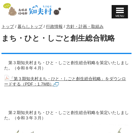
MENU
このページの本文へ
現
トップ
/
暮らしトップ
/
行政情報
/
方針・計画・取組み
在
まち・ひと・しごと創生総合戦略
の
位
置：
第３期知夫村まち・ひと・しごと創生総合戦略を策定いたしまし
た。（令和８年４月）
「第３期知夫村まち・ひと・しごと創生総合戦略」をダウンロ
ードする（PDF：1.7MB）
第２期知夫村まち・ひと・しごと創生総合戦略を策定いたしまし
た。（令和３年３月）