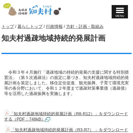
MENU
このページの本文へ
現
トップ
/
暮らしトップ
/
行政情報
/
方針・計画・取組み
在
知夫村過疎地域持続的発展計画
の
位
置：
令和３年４月施行「過疎地域の持続的発展の支援に関する特別措
置法」（第５次過疎法）の規定に基づき、知夫村過疎地域持続的発
展計画を策定しました。移住定住促進、観光振興、子育て環境充実
等の各分野において、令和１２年度まで過疎対策事業債（過疎債）
等を活用した過疎振興を実施します。
「知夫村過疎地域持続的発展計画（R8-R12）」をダウンロード
する（PDF：748kB）
「知夫村過疎地域持続的発展計画（R3-R7） 」をダウンロード