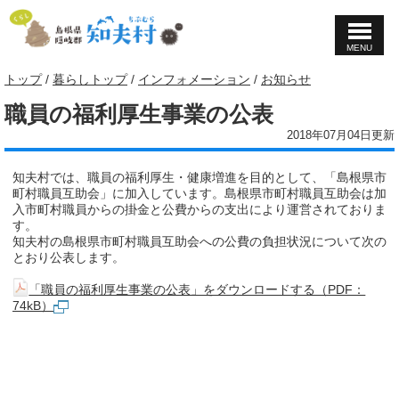
MENU
このページの本文へ
現
トップ
/
暮らしトップ
/
インフォメーション
/
お知らせ
在
職員の福利厚生事業の公表
の
位
2018年07月04日更新
置：
知夫村では、職員の福利厚生・健康増進を目的として、「島根県市
町村職員互助会」に加入しています。島根県市町村職員互助会は加
入市町村職員からの掛金と公費からの支出により運営されておりま
す。
知夫村の島根県市町村職員互助会への公費の負担状況について次の
とおり公表します。
「職員の福利厚生事業の公表」をダウンロードする（PDF：
74kB）