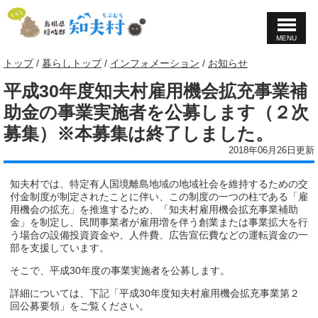
MENU
このページの本文へ
現
トップ
/
暮らしトップ
/
インフォメーション
/
お知らせ
在
平成30年度知夫村雇用機会拡充事業補
の
位
助金の事業実施者を公募します（２次
置：
募集）※本募集は終了しました。
2018年06月26日更新
知夫村では、特定有人国境離島地域の地域社会を維持するための交
付金制度が制定されたことに伴い、この制度の一つの柱である「雇
用機会の拡充」を推進するため、「知夫村雇用機会拡充事業補助
金」を制定し、民間事業者が雇用増を伴う創業または事業拡大を行
う場合の設備投資資金や、人件費、広告宣伝費などの運転資金の一
部を支援しています。
そこで、平成30年度の事業実施者を公募します。
詳細については、下記「平成30年度知夫村雇用機会拡充事業第２
回公募要領」をご覧ください。