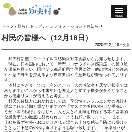
MENU
このページの本文へ
現
トップ
/
暮らしトップ
/
インフォメーション
/
お知らせ
在
村民の皆様へ（12月18日）
の
位
2020年12月18日更新
置：
知夫村新型コロナウイルス感染症対策会議からお知らせします。
現在、日本国内において「新型コロナウイルス感染症」の第３波
が猛威を振るい、国内３５都道府県で住民に対し他の地域との往来
や不急の外出を控えるよう自粛要請や注意喚起が発せられておりま
す。
本村におきましては、今のところ一人の感染者も居ない状況では
ありますがこれから年末年始を迎え人と接する機会が多くなること
から感染リスクが増えると考えます。
村民の皆様方におかれましては、季節性インフルエンザの流行も
懸念される時期と重なりますので「マスクの着用や細目な手洗い・
うがい等の励行」をはじめ、人と人との距離を確保する等の基本的
な感染予防の徹底に努められますようお願い致します。 また、
止むを得ず村外へお出かけされる場合も十分な感染予防に心掛ける
とともに不急の外出は避けるようお願い致します。 感染経路が