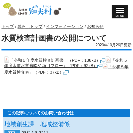
MENU
このページの本文へ
現
トップ
/
暮らしトップ
/
インフォメーション
/
お知らせ
在
水質検査計画書の公開について
の
位
2020年10月26日更新
置：
「令和５年度水質検査計画書」（PDF：138kB）
「令和５
年度水道水質省略51項目フロー」（PDF：92kB）
「令和５年
度水質検査表」（PDF：37kB）
この記事についてのお問い合わせは
地域創生課 地域整備係
08514-8-2211