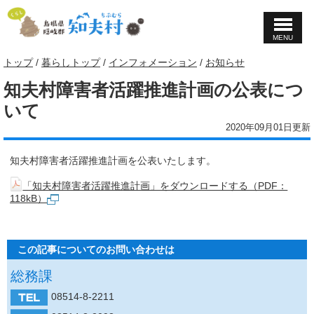
MENU
このページの本文へ
現
トップ
/
暮らしトップ
/
インフォメーション
/
お知らせ
在
知夫村障害者活躍推進計画の公表につ
の
位
いて
置：
2020年09月01日更新
知夫村障害者活躍推進計画を公表いたします。
「知夫村障害者活躍推進計画」をダウンロードする（PDF：
118kB）
この記事についてのお問い合わせは
総務課
08514-8-2211