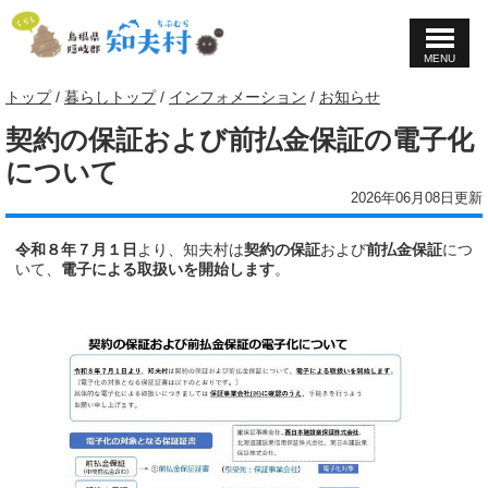
MENU
このページの本文へ
現
トップ
/
暮らしトップ
/
インフォメーション
/
お知らせ
在
契約の保証および前払金保証の電子化
の
位
について
置：
2026年06月08日更新
令和８年７月１日
より、知夫村は
契約の保証
および
前払金保証
につ
いて、
電子による取扱いを開始します
。