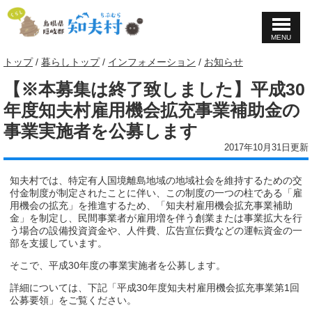
MENU
このページの本文へ
現
トップ
/
暮らしトップ
/
インフォメーション
/
お知らせ
在
【※本募集は終了致しました】平成30
の
位
年度知夫村雇用機会拡充事業補助金の
置：
事業実施者を公募します
2017年10月31日更新
知夫村では、特定有人国境離島地域の地域社会を維持するための交
付金制度が制定されたことに伴い、この制度の一つの柱である「雇
用機会の拡充」を推進するため、「知夫村雇用機会拡充事業補助
金」を制定し、民間事業者が雇用増を伴う創業または事業拡大を行
う場合の設備投資資金や、人件費、広告宣伝費などの運転資金の一
部を支援しています。
そこで、平成30年度の事業実施者を公募します。
詳細については、下記「平成30年度知夫村雇用機会拡充事業第1回
公募要領」をご覧ください。