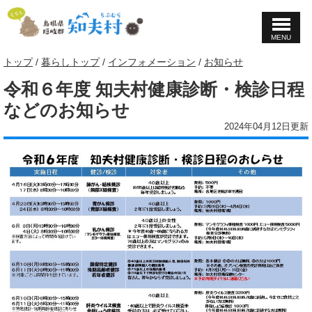
MENU
このページの本文へ
現
トップ
/
暮らしトップ
/
インフォメーション
/
お知らせ
在
令和６年度 知夫村健康診断・検診日程
の
位
などのお知らせ
置：
2024年04月12日更新