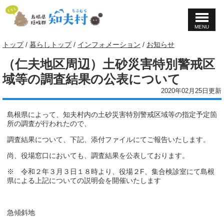
MENU
このページの本文へ
現
トップ
/
暮らしトップ
/
インフォメーション
/
お知らせ
在
（仁夫地区周辺）土砂災害特別警戒区
の
位
域等の調査結果の公表について
置：
2020年02月25日更新
島根県によって、知夫村内の土砂災害特別警戒区域等の指定予定箇
所の調査が行われたので、
調査結果について、下記、添付ファイルにてご報告いたします。
尚、役場窓口においても、調査結果を公表しております。
※ 令和２年３月３日１８時より、役場２F、集合検診室にて島根
県による上記についての説明会を開催いたします
急傾斜地