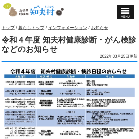
MENU
このページの本文へ
現
トップ
/
暮らしトップ
/
インフォメーション
/
お知らせ
在
令和４年度 知夫村健康診断・がん検診
の
位
などのお知らせ
置：
2022年03月25日更新