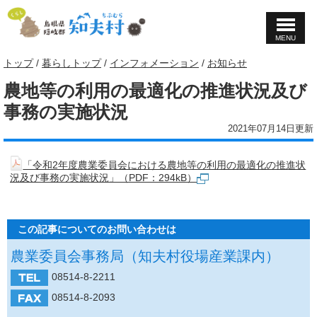
MENU
このページの本文へ
現
トップ
/
暮らしトップ
/
インフォメーション
/
お知らせ
在
農地等の利用の最適化の推進状況及び
の
位
事務の実施状況
置：
2021年07月14日更新
「令和2年度農業委員会における農地等の利用の最適化の推進状
況及び事務の実施状況」（PDF：294kB）
この記事についてのお問い合わせは
農業委員会事務局（知夫村役場産業課内）
08514-8-2211
08514-8-2093