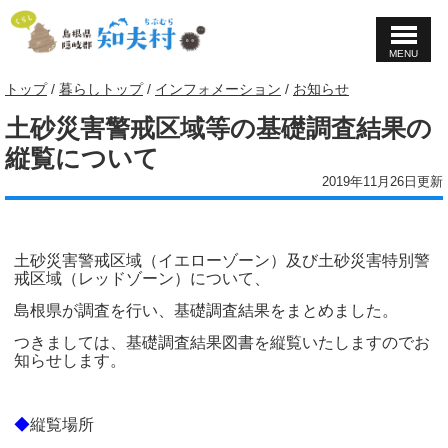
MENU
このページの本文へ
現
トップ
/
暮らしトップ
/
インフォメーション
/
お知らせ
在
土砂災害警戒区域等の基礎調査結果の
の
位
縦覧について
置：
2019年11月26日更新
土砂災害警戒区域（イエローゾーン）及び土砂災害特別警
戒区域（レッドゾーン）について、
島根県が調査を行い、基礎調査結果をまとめました。
つきましては、基礎調査結果図書を縦覧いたしますのでお
知らせします。
◆
縦覧場所