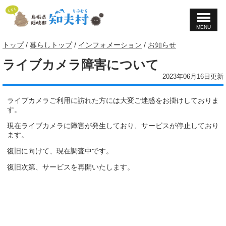
MENU
このページの本文へ
現
トップ
/
暮らしトップ
/
インフォメーション
/
お知らせ
在
ライブカメラ障害について
の
位
2023年06月16日更新
置：
ライブカメラご利用に訪れた方には大変ご迷惑をお掛けしておりま
す。
現在ライブカメラに障害が発生しており、サービスが停止しており
ます。
復旧に向けて、現在調査中です。
復旧次第、サービスを再開いたします。